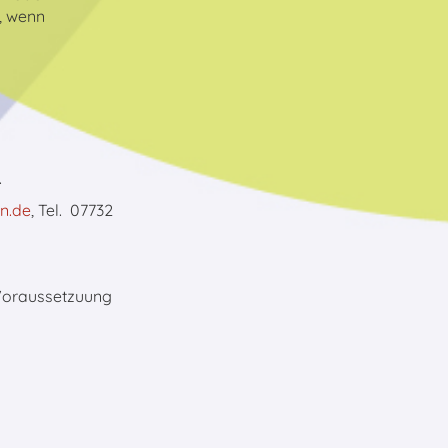
, wenn
.
n.de
,
Tel.
07732
Voraussetzuung