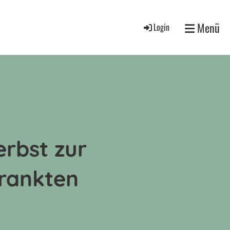
Menü
Login
rbst zur
krankten