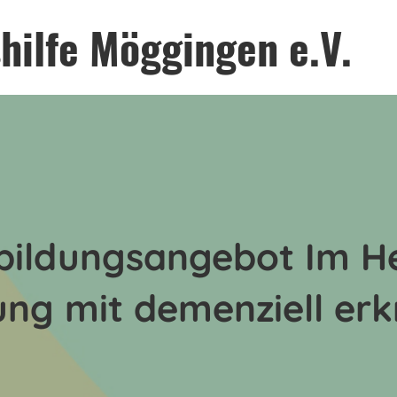
hilfe Möggingen e.V.
bildungsangebot Im He
ung mit demenziell er