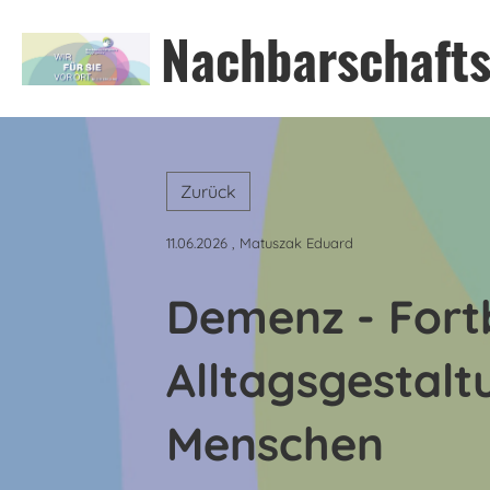
Nachbarschafts
Zurück
11.06.2026
, Matuszak Eduard
Demenz - Fort
Alltagsgestalt
Menschen